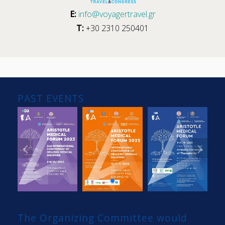
E:
info@voyagertravel.gr
Τ:
+30 2310 250401
PAST EVENTS
The Organizing Committee would